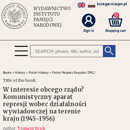
ksiegarniaipn.pl
WYDAWNICTWO
INSTYTUTU
0
PAMIĘCI
NARODOWEJ
Books
»
History
»
Polish History
»
Polish Peoples Republic (PRL)
Title of the book:
W interesie obcego rządu?
Komunistyczny aparat
represji wobec działalności
wywiadowczej na terenie
kraju (1945–1956)
Author:
Tomasz Krok