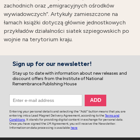
zachodnich oraz „emigracyjnych ośrodków
wywiadowczych”. Artykuły zamieszczone na
łamach książki dotyczą głównie jednostkowych
przykładów działalności siatek szpiegowskich po
wojnie na terytorium kraju.
Sign up for our newsletter!
Stay up to date with information about new releases and
discount offers from the Institute of National
Remembrance Publishing House
Entering your personal details and selecting the "Add" button means that you are
entering into a Lead Magnet Delivery Agreement, according to the
Terms and
Conditions
. It stands for providing digital content in exchange for personal data.
Once you have signed the LM Agreement, you will receive the Newsletter.
Information on data processing is available
here