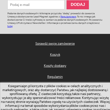
Podanie danych osobowych i kliknięcie przycisku 'dodaj' prowadzi do zawarcia
Umowy o dostarczenie Lead Magnet zgodnie z
Regulaminem
. To nic innego jak
dostarczenie Ci treści cyfrowej w zamian za podanie danych osobowych. Po zawarciu
Umowy LM otrzymasz Newsletter. Informacje o przetwarzaniu danych znajdziesz
tutaj
Sprawdź swoje zamówienie
Koszyk
Koszty dostawy
Regulamin
Ksiegarniaipn.pl korzysta z plików cookies w celach analitycznych i
Polityka prywatności i Cookies
marketingowych, oraz aby dostarczyć Państwu jak najlepiej dostosowaną i
sprofilowaną ofertę. Z ciasteczek korzystają także nasi partnerzy,
wykorzystując je aby spersonalizować treści reklamowe. Kontynując wizytę
Pomoc
na naszej stronie wyrażają Państwo zgodę na użycie tych ciasteczek. Więcej
informacji na temat sposobów wykorzystania plików cookies przez nas i
naszych partnerów, a także o tym jak zmienić ustawienia cookies znajdziecie
Kontakt