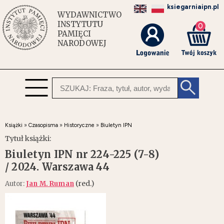
ksiegarniaipn.pl
WYDAWNICTWO
INSTYTUTU
0
PAMIĘCI
NARODOWEJ
Książki
»
Czasopisma
»
Historyczne
»
Biuletyn IPN
Tytuł książki:
Biuletyn IPN nr 224-225 (7-8)
/ 2024. Warszawa 44
(red.)
Autor:
Jan M. Ruman