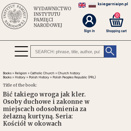
ksiegarniaipn.pl
WYDAWNICTWO
INSTYTUTU
0
PAMIĘCI
NARODOWEJ
Books
»
Religion
»
Catholic Church
»
Church history
Books
»
History
»
Polish History
»
Polish Peoples Republic (PRL)
Title of the book:
Bić takiego wroga jak kler.
Osoby duchowe i zakonne w
miejscach odosobnienia za
żelazną kurtyną. Seria:
Kościół w okowach