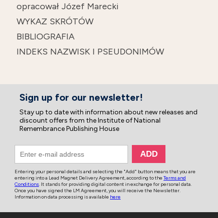
opracował Józef Marecki
WYKAZ SKRÓTÓW
BIBLIOGRAFIA
INDEKS NAZWISK I PSEUDONIMÓW
Sign up for our newsletter!
Stay up to date with information about new releases and
discount offers from the Institute of National
Remembrance Publishing House
Entering your personal details and selecting the "Add" button means that you are
entering into a Lead Magnet Delivery Agreement, according to the
Terms and
Conditions
. It stands for providing digital content in exchange for personal data.
Once you have signed the LM Agreement, you will receive the Newsletter.
Information on data processing is available
here