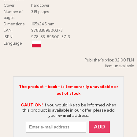
Cover:
hardcover
Number of
319
pages
pages:
Dimensions:
165x245 mm
EAN:
9788389500373
ISBN:
978-83-89500-37-3
Language:
Publisher's price: 32.00 PLN
item unavailable
The product – book – is temporarily unavailable or
out of stock
CAUTION!
If you would like to be informed when
this product is available in our offer, please add
your
e-mail
address.