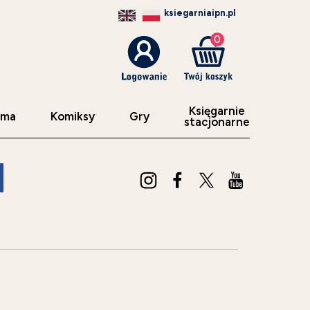
ksiegarniaipn.pl
0
Księgarnie
sma
Komiksy
Gry
stacjonarne