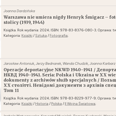
Joanna Dardzińska
Warszawa nie umiera nigdy Henryk Śmigacz – fot
stolicy (1939, 1944)
Książka. Rok wydania: 2024; ISBN: 978-83-8376-080-3; Oprawa: tw
Kategoria:
Książki
/
Sztuka
/
Fotografia
;
Jarosław Antoniuk
,
Jerzy Bednarek
,
Wanda Chudzik
,
Joanna Karbarz
Operacje deportacyjne NKWD 1940–1941 / Депорт
НКВД 1940–1941. Seria: Polska i Ukraina w XX wi
dokumenty z archiwów służb specjalnych / Польщ
ХХ столітті. Невідомі документи з архівів спе
Tom 11
Książka. Rok wydania: 2024; ISBN: 978-83-8229-977-9; Oprawa: tw
Kategoria:
Książki
/
Historia
/
Polska
/
II Wojna Światowa
;