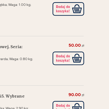
kka; Waga: 1.00 kg;
50.00
zł
wej. Seria:
arda; Waga: 0.80 kg;
90.00
zł
45. Wybrane
ka; Waga: 2.90 kg;