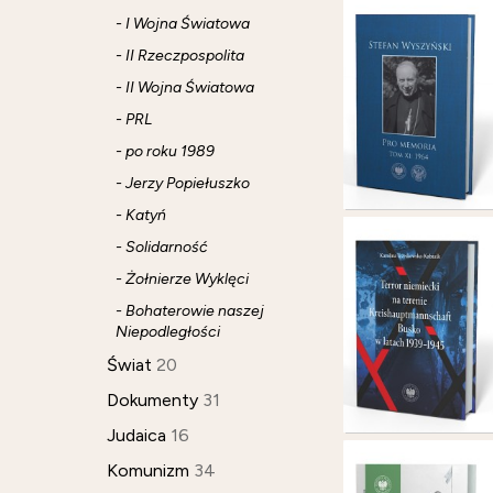
- I Wojna Światowa
- II Rzeczpospolita
- II Wojna Światowa
- PRL
- po roku 1989
- Jerzy Popiełuszko
- Katyń
- Solidarność
- Żołnierze Wyklęci
- Bohaterowie naszej
Niepodległości
Świat
20
Dokumenty
31
Judaica
16
Komunizm
34