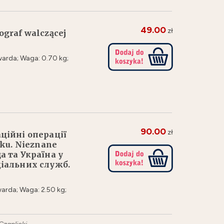
49.00
zł
ograf walczącej
arda; Waga: 0.70 kg;
90.00
zł
аційні операції
eku. Nieznane
а та Україна у
ціальних служб.
arda; Waga: 2.50 kg;