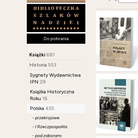
Do pobrania
Książki
681
Historia
553
Sygnety Wydawnictwa
IPN
29
Książka Historyczna
Roku
18
Polska
455
- przekrojowe
- I Rzeczpospolita
- pod zaborami