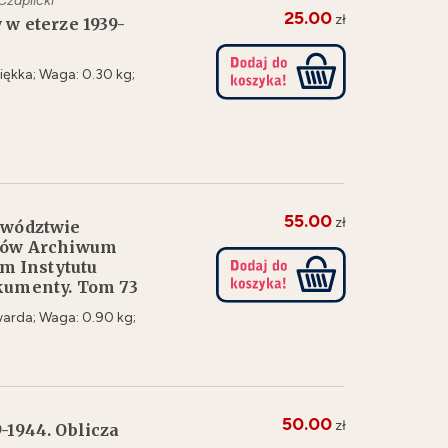
Czaplicki
25.00
zł
 w eterze 1939-
ękka; Waga: 0.30 kg;
55.00
zł
ewództwie
obów Archiwum
m Instytutu
okumenty. Tom 73
arda; Waga: 0.90 kg;
50.00
zł
-1944. Oblicza