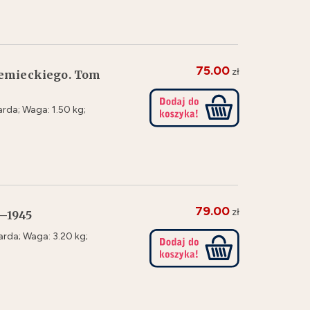
75.00
zł
iemieckiego. Tom
rda; Waga: 1.50 kg;
79.00
zł
9–1945
rda; Waga: 3.20 kg;