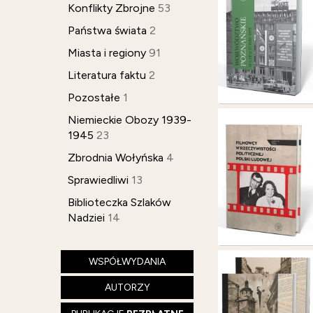
Konflikty Zbrojne
53
Państwa świata
2
Miasta i regiony
91
Literatura faktu
2
Pozostałe
1
Niemieckie Obozy 1939-
1945
23
Zbrodnia Wołyńska
4
Sprawiedliwi
13
Biblioteczka Szlaków
Nadziei
14
WSPÓŁWYDANIA
AUTORZY