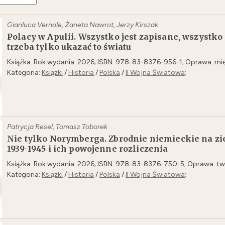
Gianluca Vernole
,
Żaneta Nawrot
,
Jerzy Kirszak
Polacy w Apulii. Wszystko jest zapisane, wszyst
trzeba tylko ukazać to światu
Książka. Rok wydania: 2026; ISBN: 978-83-8376-956-1; Oprawa: mię
Kategoria:
Książki
/
Historia
/
Polska
/
II Wojna Światowa
;
Patrycja Resel
,
Tomasz Toborek
Nie tylko Norymberga. Zbrodnie niemieckie na z
1939-1945 i ich powojenne rozliczenia
Książka. Rok wydania: 2026; ISBN: 978-83-8376-750-5; Oprawa: tw
Kategoria:
Książki
/
Historia
/
Polska
/
II Wojna Światowa
;