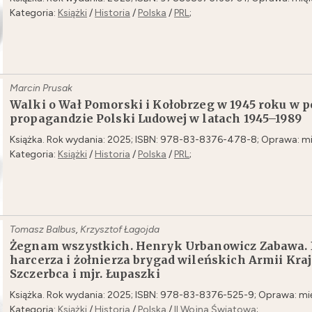
Kategoria:
Książki
/
Historia
/
Polska
/
PRL
;
Marcin Prusak
Walki o Wał Pomorski i Kołobrzeg w 1945 roku w po
propagandzie Polski Ludowej w latach 1945–1989
Książka. Rok wydania: 2025; ISBN: 978-83-8376-478-8; Oprawa: mi
Kategoria:
Książki
/
Historia
/
Polska
/
PRL
;
Tomasz Balbus
,
Krzysztof Łagojda
Żegnam wszystkich. Henryk Urbanowicz Zabawa. 
harcerza i żołnierza brygad wileńskich Armii Kraj
Szczerbca i mjr. Łupaszki
Książka. Rok wydania: 2025; ISBN: 978-83-8376-525-9; Oprawa: mi
Kategoria:
Książki
/
Historia
/
Polska
/
II Wojna Światowa
;