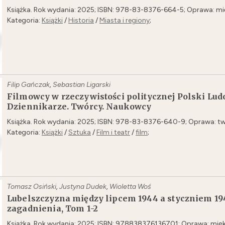
Książka. Rok wydania: 2025; ISBN: 978-83-8376-664-5; Oprawa: mię
Kategoria:
Książki
/
Historia
/
Miasta i regiony
;
Filip Gańczak
,
Sebastian Ligarski
Filmowcy w rzeczywistości politycznej Polski Ludo
Dziennikarze. Twórcy. Naukowcy
Książka. Rok wydania: 2025; ISBN: 978-83-8376-640-9; Oprawa: tw
Kategoria:
Książki
/
Sztuka
/
Film i teatr
/
film
;
Tomasz Osiński
,
Justyna Dudek
,
Wioletta Woś
Lubelszczyzna między lipcem 1944 a styczniem 19
zagadnienia, Tom 1-2
Książka. Rok wydania: 2025; ISBN: 978838376136701; Oprawa: mięk