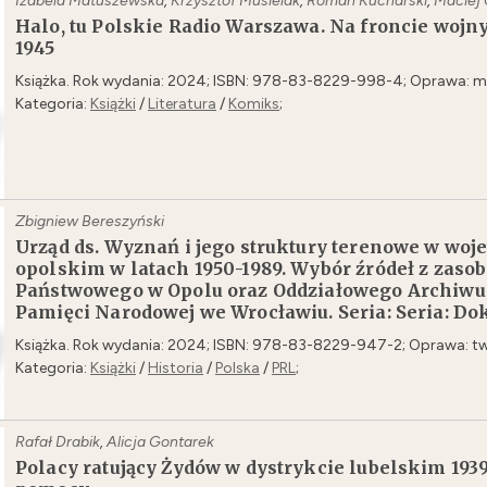
Izabela Matuszewska
,
Krzysztof Musielak
,
Roman Kucharski
,
Maciej 
Halo, tu Polskie Radio Warszawa. Na froncie wojny
1945
Książka. Rok wydania: 2024; ISBN: 978-83-8229-998-4; Oprawa: mi
Kategoria:
Książki
/
Literatura
/
Komiks
;
Zbigniew Bereszyński
Urząd ds. Wyznań i jego struktury terenowe w woj
opolskim w latach 1950-1989. Wybór źródeł z zas
Państwowego w Opolu oraz Oddziałowego Archiwu
Pamięci Narodowej we Wrocławiu. Seria: Seria: D
Książka. Rok wydania: 2024; ISBN: 978-83-8229-947-2; Oprawa: tw
Kategoria:
Książki
/
Historia
/
Polska
/
PRL
;
Rafał Drabik
,
Alicja Gontarek
Polacy ratujący Żydów w dystrykcie lubelskim 1939