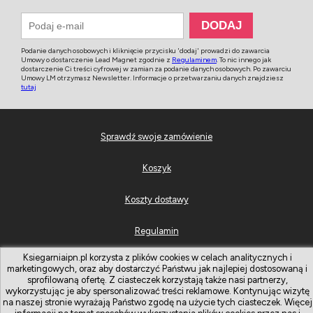
Podanie danych osobowych i kliknięcie przycisku 'dodaj' prowadzi do zawarcia
Umowy o dostarczenie Lead Magnet zgodnie z
Regulaminem
. To nic innego jak
dostarczenie Ci treści cyfrowej w zamian za podanie danych osobowych. Po zawarciu
Umowy LM otrzymasz Newsletter. Informacje o przetwarzaniu danych znajdziesz
tutaj
Sprawdź swoje zamówienie
Koszyk
Koszty dostawy
Regulamin
Ksiegarniaipn.pl korzysta z plików cookies w celach analitycznych i
Polityka prywatności i Cookies
marketingowych, oraz aby dostarczyć Państwu jak najlepiej dostosowaną i
sprofilowaną ofertę. Z ciasteczek korzystają także nasi partnerzy,
wykorzystując je aby spersonalizować treści reklamowe. Kontynując wizytę
Pomoc
na naszej stronie wyrażają Państwo zgodę na użycie tych ciasteczek. Więcej