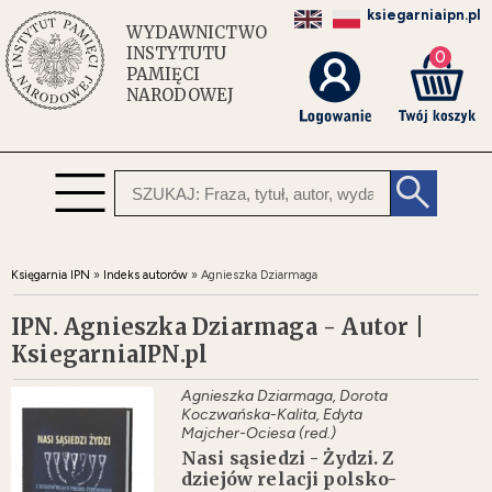
ksiegarniaipn.pl
WYDAWNICTWO
INSTYTUTU
0
PAMIĘCI
NARODOWEJ
Księgarnia IPN
»
Indeks autorów
»
Agnieszka Dziarmaga
IPN. Agnieszka Dziarmaga - Autor |
KsiegarniaIPN.pl
Agnieszka Dziarmaga, Dorota
Koczwańska-Kalita, Edyta
Majcher-Ociesa (red.)
Nasi sąsiedzi - Żydzi. Z
dziejów relacji polsko-