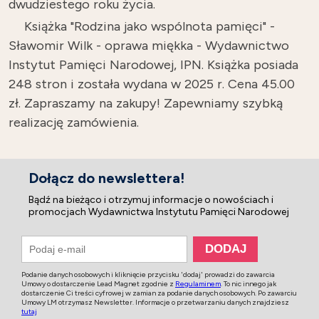
dwudziestego roku życia.
Książka "Rodzina jako wspólnota pamięci" -
Sławomir Wilk - oprawa miękka - Wydawnictwo
Instytut Pamięci Narodowej, IPN. Książka posiada
248 stron i została wydana w 2025 r. Cena 45.00
zł. Zapraszamy na zakupy! Zapewniamy szybką
realizację zamówienia.
Dołącz do newslettera!
Bądź na bieżąco i otrzymuj informacje o nowościach i
promocjach Wydawnictwa Instytutu Pamięci Narodowej
Podanie danych osobowych i kliknięcie przycisku 'dodaj' prowadzi do zawarcia
Umowy o dostarczenie Lead Magnet zgodnie z
Regulaminem
. To nic innego jak
dostarczenie Ci treści cyfrowej w zamian za podanie danych osobowych. Po zawarciu
Umowy LM otrzymasz Newsletter. Informacje o przetwarzaniu danych znajdziesz
tutaj