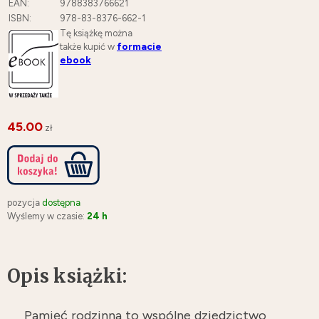
EAN:
9788383766621
ISBN:
978-83-8376-662-1
Tę książkę można
formacie
także kupić w
ebook
45.00
zł
pozycja
dostępna
Wyślemy w czasie:
24 h
Opis książki:
Pamięć rodzinna to wspólne dziedzictwo