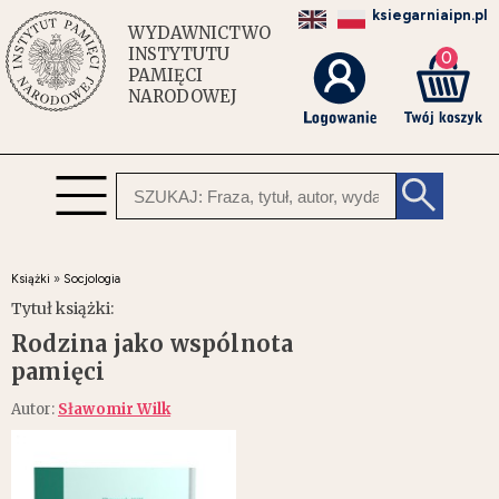
ksiegarniaipn.pl
WYDAWNICTWO
INSTYTUTU
0
PAMIĘCI
NARODOWEJ
Książki
»
Socjologia
Tytuł książki:
Rodzina jako wspólnota
pamięci
Autor:
Sławomir Wilk