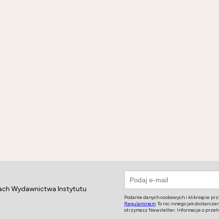
jach Wydawnictwa Instytutu
Podanie danych osobowych i kliknięcie pr
Regulaminem
. To nic innego jak dostarc
otrzymasz Newsletter. Informacje o prze