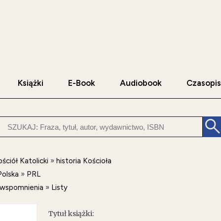
Książki
E-Book
Audiobook
Czasopi
ściół Katolicki
»
historia Kościoła
Polska
»
PRL
i wspomnienia
»
Listy
Tytuł książki: