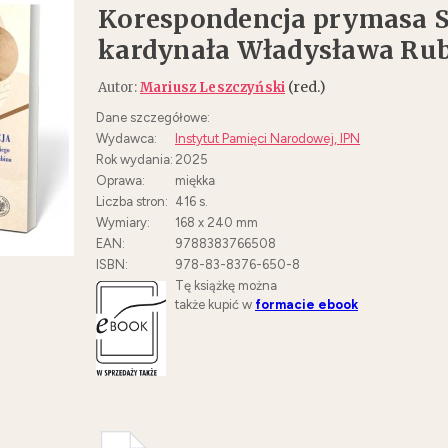
Korespondencja prymasa S
kardynała Władysława Rubi
(red.)
Autor:
Mariusz Leszczyński
Dane szczegółowe:
Wydawca:
Instytut Pamięci Narodowej, IPN
Rok wydania:
2025
Oprawa:
miękka
Liczba stron:
416
s.
Wymiary:
168 x 240 mm
EAN:
9788383766508
ISBN:
978-83-8376-650-8
Tę książkę można
także kupić w
formacie ebook