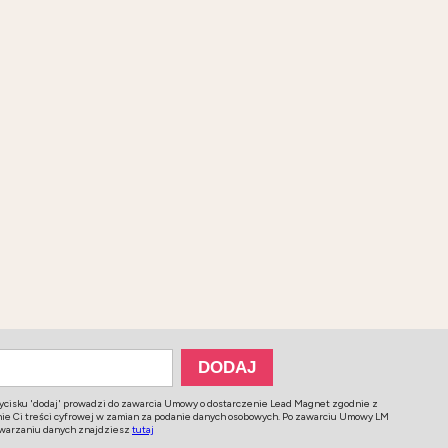
zycisku 'dodaj' prowadzi do zawarcia Umowy o dostarczenie Lead Magnet zgodnie z
zenie Ci treści cyfrowej w zamian za podanie danych osobowych. Po zawarciu Umowy LM
twarzaniu danych znajdziesz
tutaj