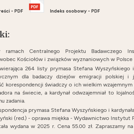
reści - PDF
Indeks osobowy - PDF
ki:
 w ramach Centralnego Projektu Badawczego In
wobec Kościołów i związków wyznaniowych w Polsce 
zawierająca 264 listy prymasa Stefana Wyszyńskiego 
ycznym dla badaczy dziejów emigracji polskiej i j
ść korespondencji świadczy o ich wielkim wzajemnym z
ora na świecie, a kardynał odwzajemniał to lojalno
u zadania.
espondencja prymasa Stefana Wyszyńskiego i kardynała
zyński (red.) - oprawa miękka - Wydawnictwo Instytut 
tała wydana w 2025 r. Cena 55.00 zł. Zapraszamy na