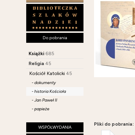
Do pobrania
Książki
685
Religia
45
Kościół Katolicki
45
- dokumenty
- historia Kościoła
- Jan Paweł II
- papieże
Pliki do pobrania:
WSPÓŁWYDANIA