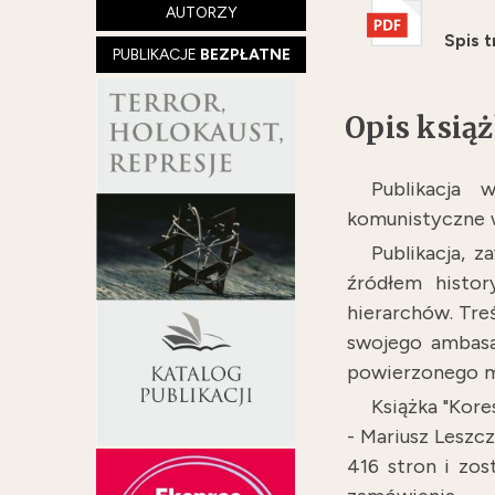
AUTORZY
Spis t
PUBLIKACJE
BEZPŁATNE
Opis książ
Publikacja
komunistyczne 
Publikacja, 
źródłem histor
hierarchów. Tre
swojego ambasad
powierzonego m
Książka "Kor
- Mariusz Leszc
416 stron i zos