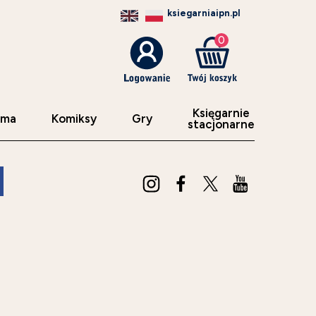
ksiegarniaipn.pl
0
Księgarnie
sma
Komiksy
Gry
stacjonarne